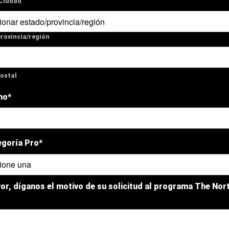
 Ciudad
rovincia/región
ostal
no*
egoría Pro*
or, díganos el motivo de su solicitud al programa The Nor