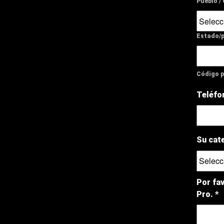
Pueblo /
Estado/p
Código p
Teléfo
Su cat
Por fav
Pro. *