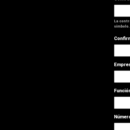
La contr
símbolo.
Confir
Empres
Funció
Número