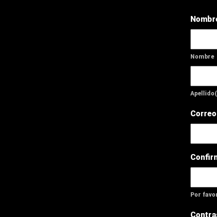
Nombr
Nombre
Apellido(
Correo
Confir
Por favor
Contra