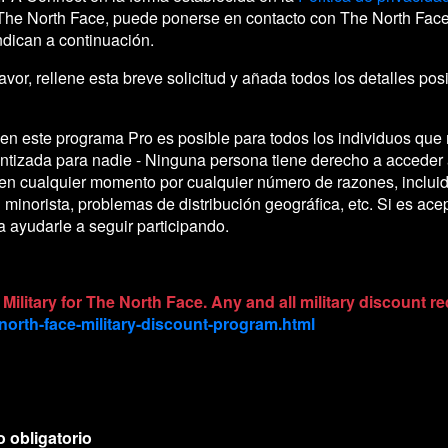
The North Face, puede ponerse en contacto con The North Face d
ndican a continuación.
 favor, rellene esta breve solicitud y añada todos los detalles po
en este programa Pro es posible para todos los individuos que 
antizada para nadie - Ninguna persona tiene derecho a acceder 
 en cualquier momento por cualquier número de razones, incluido
l minorista, problemas de distribución geográfica, etc. Si es ace
a ayudarle a seguir participando.
 Military for The North Face. Any and all military discount 
north-face-military-discount-program.html
 obligatorio